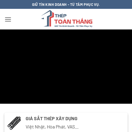
Bỏ
GIỮ TÍN KINH DOANH - TỪ TÂM PHỤC VỤ.
qua
nội
dung
GIÁ SẮT THÉP XÂY DỰNG
Việt Nhật, Hòa Phát, VAS…