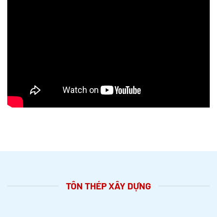
TÔN THÉP XÂY DỰNG