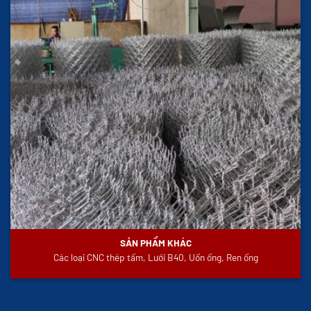
SẢN PHẨM KHÁC
Các loại CNC thép tấm, Lưới B40, Uốn ống, Ren ống