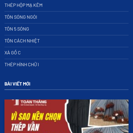
THÉP HỘP MẠ KẼM
TÔN SÓNG NGÓI
TÔN 5 SÓNG
TÔN CÁCH NHIỆT
XÀ GỒ C
THÉP HÌNH CHỮ I
BÀI VIẾT MỚI