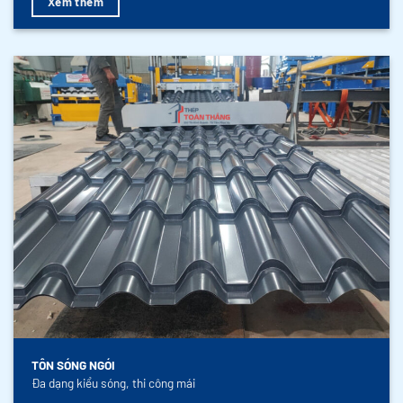
Xem thêm
TÔN SÓNG NGÓI
Đa dạng kiểu sóng, thi công mái