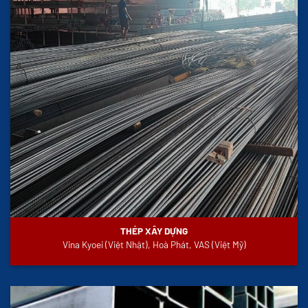
THÉP XÂY DỰNG
Vina Kyoei (Việt Nhật), Hoà Phát, VAS (Việt Mỹ)