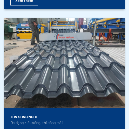
Xem thêm
TÔN SÓNG NGÓI
Đa dạng kiểu sóng, thi công mái