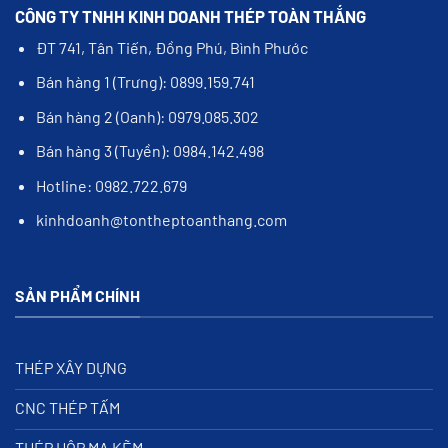
CÔNG TY TNHH KINH DOANH THÉP TOÀN THẮNG
ĐT 741, Tân Tiến, Đồng Phú, Bình Phước
Bán hàng 1 (Trưng): 0899.159.741
Bán hàng 2 (Oanh): 0979.085.302
Bán hàng 3 (Tuyền): 0984.142.498
Hotline: 0982.722.679
kinhdoanh@tontheptoanthang.com
SẢN PHẨM CHÍNH
THÉP XÂY DỰNG
CNC THÉP TẤM
THÉP HỘP MẠ KẼM