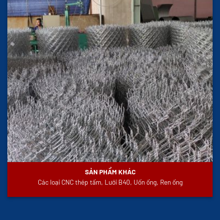
SẢN PHẨM KHÁC
Các loại CNC thép tấm, Lưới B40, Uốn ống, Ren ống