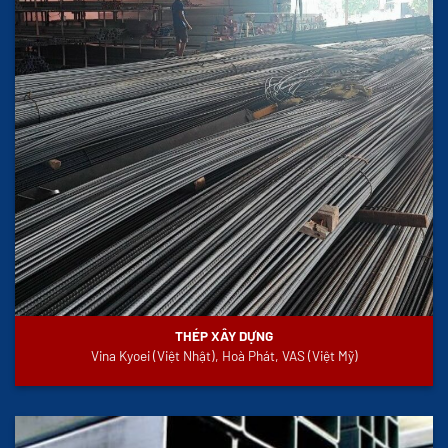
THÉP XÂY DỰNG
Vina Kyoei (Việt Nhật), Hoà Phát, VAS (Việt Mỹ)