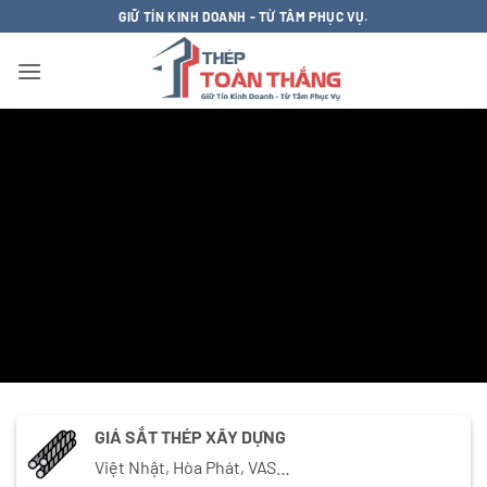
Bỏ
GIỮ TÍN KINH DOANH - TỪ TÂM PHỤC VỤ.
qua
nội
dung
GIÁ SẮT THÉP XÂY DỰNG
Việt Nhật, Hòa Phát, VAS…