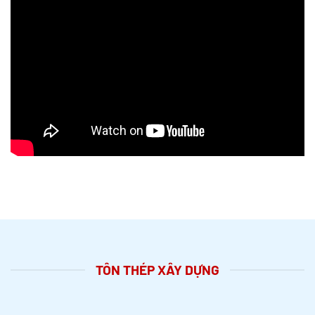
TÔN THÉP XÂY DỰNG