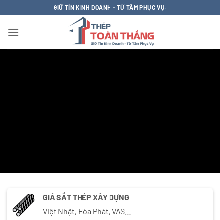
Bỏ
GIỮ TÍN KINH DOANH - TỪ TÂM PHỤC VỤ.
qua
nội
dung
GIÁ SẮT THÉP XÂY DỰNG
Việt Nhật, Hòa Phát, VAS…