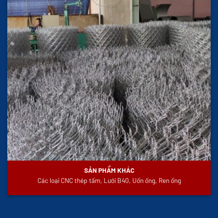
SẢN PHẨM KHÁC
Các loại CNC thép tấm, Lưới B40, Uốn ống, Ren ống