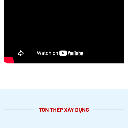
TÔN THÉP XÂY DỰNG