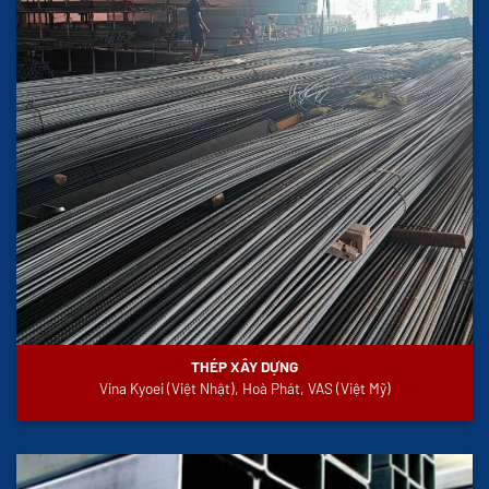
THÉP XÂY DỰNG
Vina Kyoei (Việt Nhật), Hoà Phát, VAS (Việt Mỹ)