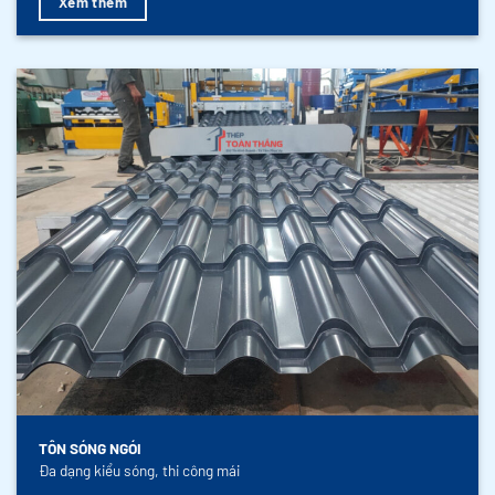
Xem thêm
TÔN SÓNG NGÓI
Đa dạng kiểu sóng, thi công mái