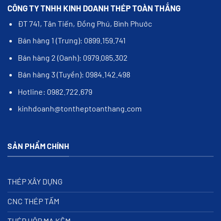
CÔNG TY TNHH KINH DOANH THÉP TOÀN THẮNG
ĐT 741, Tân Tiến, Đồng Phú, Bình Phước
Bán hàng 1 (Trưng): 0899.159.741
Bán hàng 2 (Oanh): 0979.085.302
Bán hàng 3 (Tuyền): 0984.142.498
Hotline: 0982.722.679
kinhdoanh@tontheptoanthang.com
SẢN PHẨM CHÍNH
THÉP XÂY DỰNG
CNC THÉP TẤM
THÉP HỘP MẠ KẼM