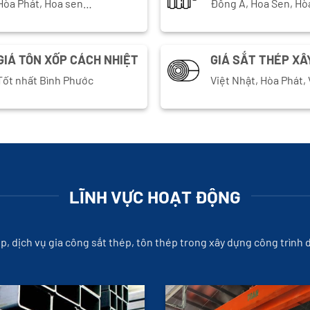
Hòa Phát, Hoa sen…
Đông Á, Hoa Sen, Hò
GIÁ TÔN XỐP CÁCH NHIỆT
GIÁ SẮT THÉP XÂ
Tốt nhất Bình Phước
Việt Nhật, Hòa Phát
LĨNH VỰC HOẠT ĐỘNG
ép, dịch vụ gia công sắt thép, tôn thép trong xây dựng công trình