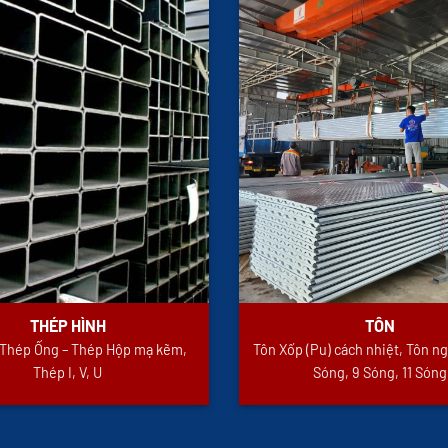
THÉP HÌNH
TÔN
i Thép Ống – Thép Hộp mạ kẽm,
Tôn Xốp (Pu) cách nhiệt, Tôn ng
Thép I, V, U
Sóng, 9 Sóng, 11 Sóng