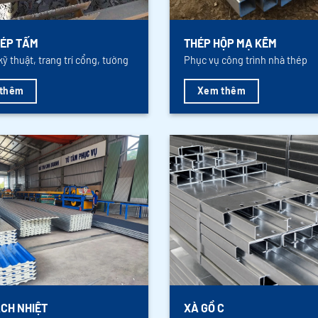
ÉP TẤM
THÉP HỘP MẠ KẼM
kỹ thuật, trang trí cổng, tường
Phục vụ công trình nhà thép
thêm
Xem thêm
CH NHIỆT
XÀ GỒ C