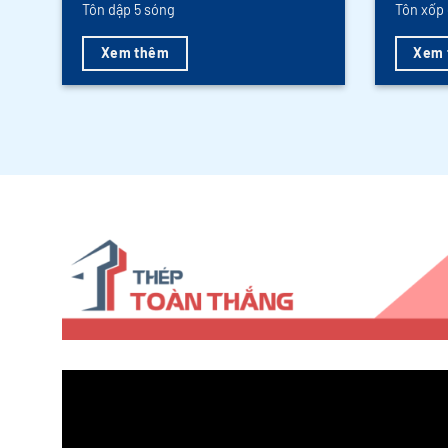
Tôn dập 5 sóng
Tôn xốp 
Xem thêm
Xem 