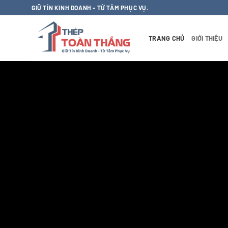
Bỏ
GIỮ TÍN KINH DOANH - TỪ TÂM PHỤC VỤ.
qua
nội
TRANG CHỦ
GIỚI THIỆU
dung