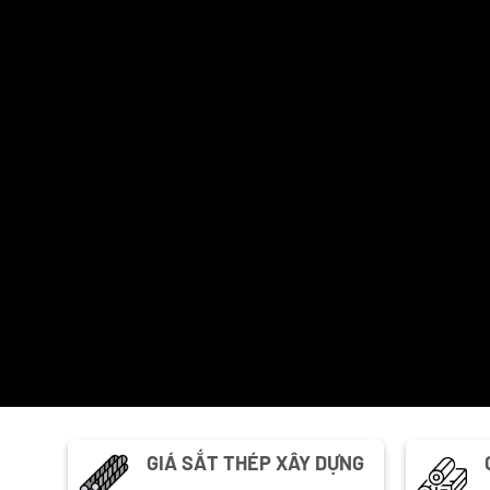
GIÁ SẮT THÉP XÂY DỰNG