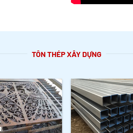
TÔN THÉP XÂY DỰNG