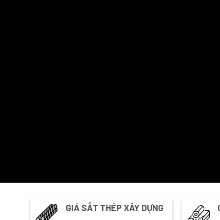
GIÁ SẮT THÉP XÂY DỰNG