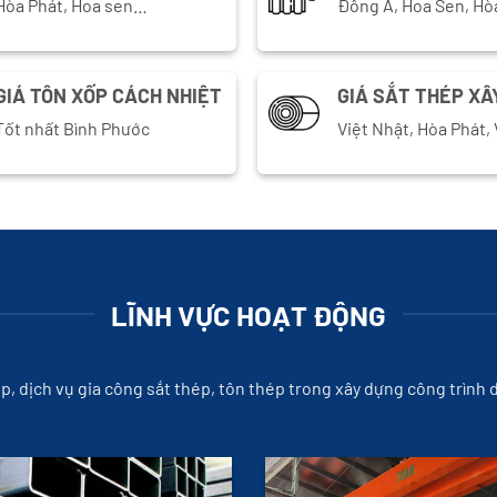
Hòa Phát, Hoa sen…
Đông Á, Hoa Sen, Hò
GIÁ TÔN XỐP CÁCH NHIỆT
GIÁ SẮT THÉP XÂ
Tốt nhất Bình Phước
Việt Nhật, Hòa Phát
LĨNH VỰC HOẠT ĐỘNG
ép, dịch vụ gia công sắt thép, tôn thép trong xây dựng công trình