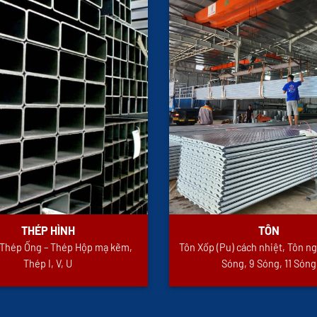
THÉP HÌNH
TÔN
i Thép Ống – Thép Hộp mạ kẽm,
Tôn Xốp (Pu) cách nhiệt, Tôn ng
Thép I, V, U
Sóng, 9 Sóng, 11 Sóng