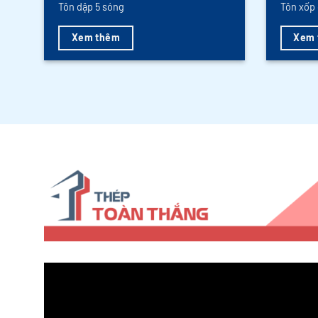
Tôn dập 5 sóng
Tôn xốp 
Xem thêm
Xem 