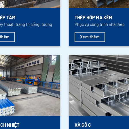
ÉP TẤM
THÉP HỘP MẠ KẼM
kỹ thuật, trang trí cổng, tường
Phục vụ công trình nhà thép
thêm
Xem thêm
CH NHIỆT
XÀ GỒ C