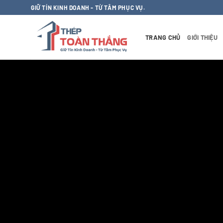
Bỏ
GIỮ TÍN KINH DOANH - TỪ TÂM PHỤC VỤ.
qua
nội
TRANG CHỦ
GIỚI THIỆU
dung