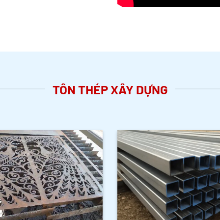
TÔN THÉP XÂY DỰNG