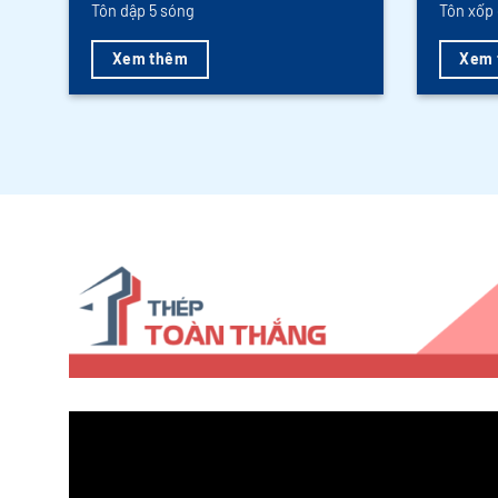
Tôn dập 5 sóng
Tôn xốp 
Xem thêm
Xem 