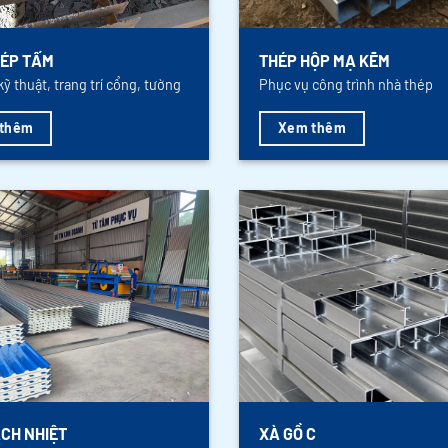
ÉP TẤM
THÉP HỘP MẠ KẼM
kỹ thuật, trang trí cổng, tường
Phục vụ công trình nhà thép
thêm
Xem thêm
CH NHIỆT
XÀ GỒ C