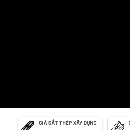
GIÁ SẮT THÉP XÂY DỰNG