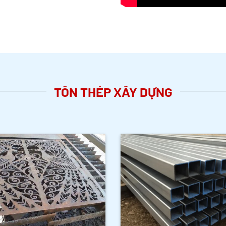
TÔN THÉP XÂY DỰNG