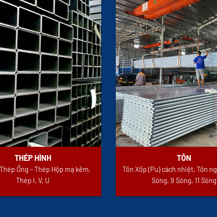
THÉP HÌNH
TÔN
i Thép Ống – Thép Hộp mạ kẽm,
Tôn Xốp (Pu) cách nhiệt, Tôn ng
Thép I, V, U
Sóng, 9 Sóng, 11 Sóng