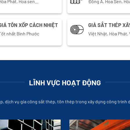
Hòa Phát, Hoa sen…
Đông Á, Hoa Sen, Hò
GIÁ TÔN XỐP CÁCH NHIỆT
GIÁ SẮT THÉP XÂ
Tốt nhất Bình Phước
Việt Nhật, Hòa Phát
LĨNH VỰC HOẠT ĐỘNG
ép, dịch vụ gia công sắt thép, tôn thép trong xây dựng công trình