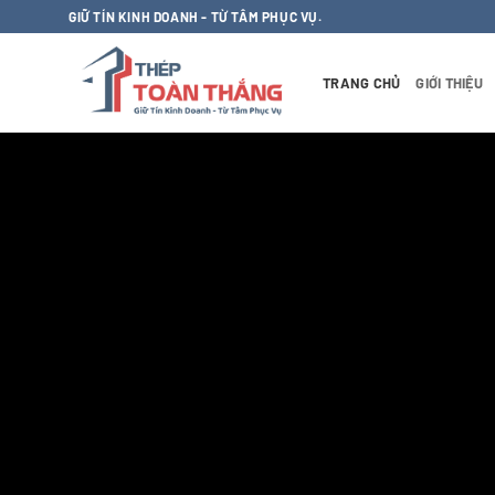
Bỏ
GIỮ TÍN KINH DOANH - TỪ TÂM PHỤC VỤ.
qua
nội
TRANG CHỦ
GIỚI THIỆU
dung