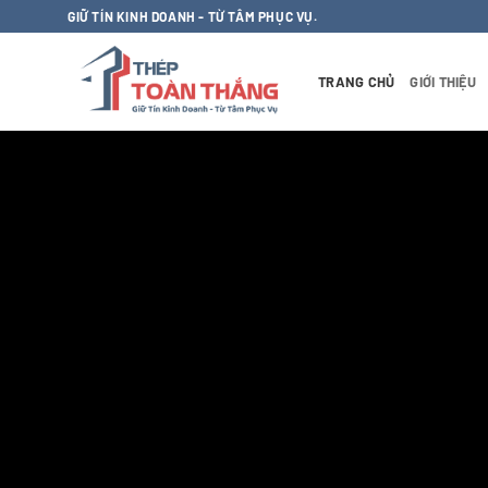
Bỏ
GIỮ TÍN KINH DOANH - TỪ TÂM PHỤC VỤ.
qua
nội
TRANG CHỦ
GIỚI THIỆU
dung