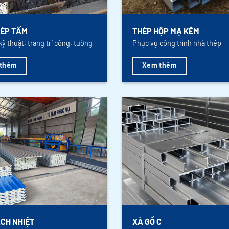
ÉP TẤM
THÉP HỘP MẠ KẼM
kỹ thuật, trang trí cổng, tường
Phục vụ công trình nhà thép
thêm
Xem thêm
CH NHIỆT
XÀ GỒ C