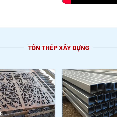
TÔN THÉP XÂY DỰNG