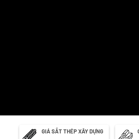
GIÁ SẮT THÉP XÂY DỰNG