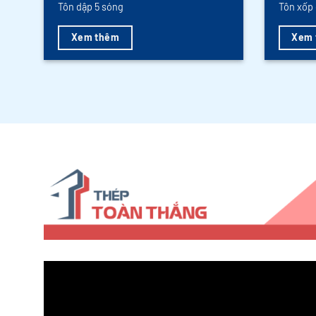
Tôn dập 5 sóng
Tôn xốp 
Xem thêm
Xem 