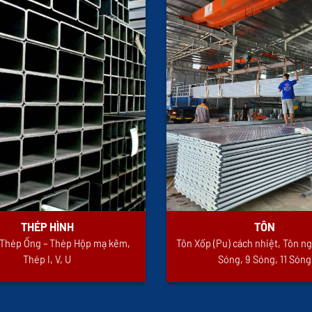
THÉP HÌNH
TÔN
i Thép Ống – Thép Hộp mạ kẽm,
Tôn Xốp (Pu) cách nhiệt, Tôn ng
Thép I, V, U
Sóng, 9 Sóng, 11 Sóng