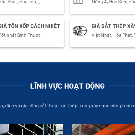
Hòa Phát, Hoa sen…
Đông Á, Hoa Sen, Hò
GIÁ TÔN XỐP CÁCH NHIỆT
GIÁ SẮT THÉP XÂ
Tốt nhất Bình Phước
Việt Nhật, Hòa Phát
LĨNH VỰC HOẠT ĐỘNG
ép, dịch vụ gia công sắt thép, tôn thép trong xây dựng công trình