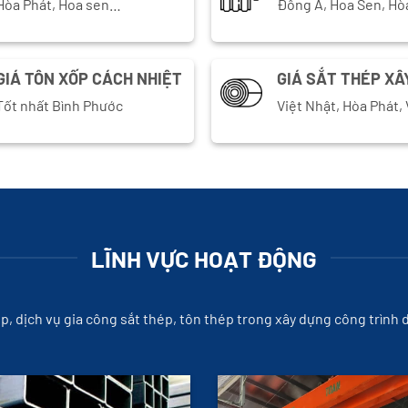
Hòa Phát, Hoa sen…
Đông Á, Hoa Sen, Hò
GIÁ TÔN XỐP CÁCH NHIỆT
GIÁ SẮT THÉP XÂ
Tốt nhất Bình Phước
Việt Nhật, Hòa Phát
LĨNH VỰC HOẠT ĐỘNG
ép, dịch vụ gia công sắt thép, tôn thép trong xây dựng công trình