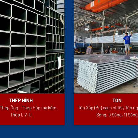
THÉP HÌNH
TÔN
i Thép Ống – Thép Hộp mạ kẽm,
Tôn Xốp (Pu) cách nhiệt, Tôn ng
Thép I, V, U
Sóng, 9 Sóng, 11 Sóng