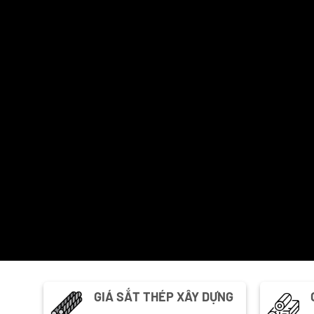
GIÁ SẮT THÉP XÂY DỰNG