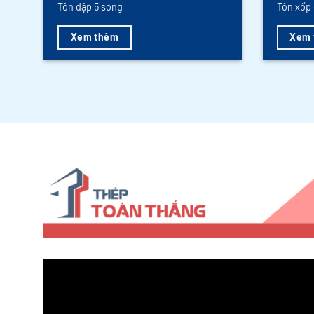
Tôn dập 5 sóng
Tôn xốp 
Xem thêm
Xem 