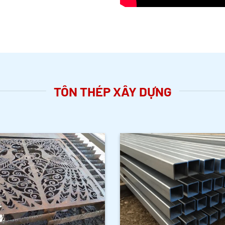
TÔN THÉP XÂY DỰNG