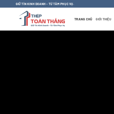
Bỏ
GIỮ TÍN KINH DOANH - TỪ TÂM PHỤC VỤ.
qua
nội
TRANG CHỦ
GIỚI THIỆU
dung