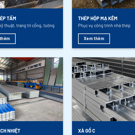
ÉP TẤM
THÉP HỘP MẠ KẼM
kỹ thuật, trang trí cổng, tường
Phục vụ công trình nhà thép
thêm
Xem thêm
CH NHIỆT
XÀ GỒ C