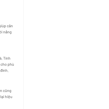
giúp cản
ời nắng
à. Tính
o cho phù
đình.
òn cũng
lại hiệu