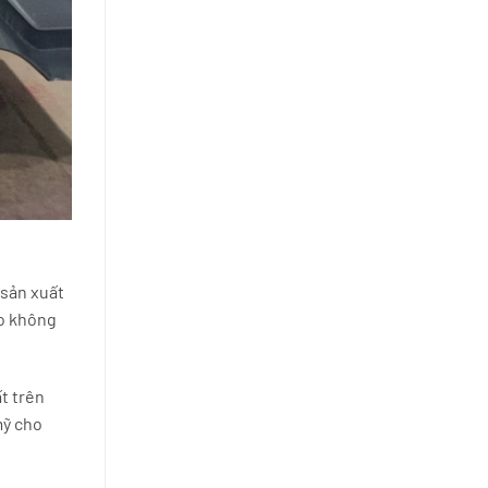
 sản xuất
ho không
t trên
mỹ cho