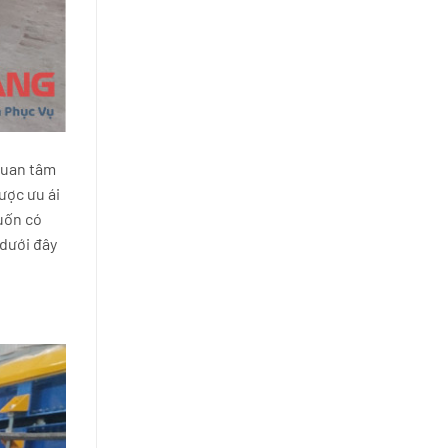
 quan tâm
ược ưu ái
uốn có
 dưới đây