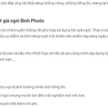
i còn đáp ứng tốt khả năng chống nóng, chống tiếng ồn, mang lại
t giả ngói Bình Phước
úc nhà truyền thống rất phù hợp sử dụng tôn giả ngói. Thay vì s
iều ưu điểm và tính năng vượt trội khiến sản phẩm này càng ngày
 kỳ cao và hầu như thích hợp với tất cả các công trình xây dựng t
hách sạn,…
hu vực bị ảnh hưởng nhiều bởi tiếng ồn.
i ngói nhưng muốn tìm đến trải nghiệm mới mẻ hơn.
uốn tiết kiệm chi phí.