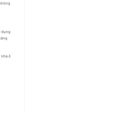
 không
ử dụng
 càng
ừ nhà ở