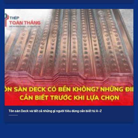
Tôn sàn Deck và tất cả những gì người tiêu dùng cần biết từ A–Z