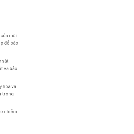
g của môi
ép để bảo
m sắt
ất và bảo
y hóa và
ư trong
à ô nhiễm