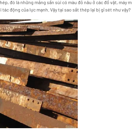
 thép, đó là những mảng sần sùi có màu đỏ nâu ở các đồ vật, máy m
i tác động của lực mạnh. Vậy tại sao sắt thép lại bị gỉ sét như vậy?