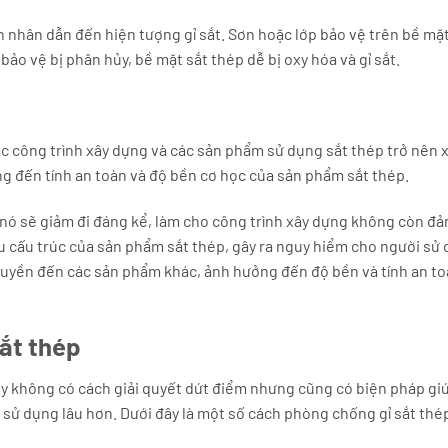
 nhân dẫn đến hiện tượng gỉ sắt. Sơn hoặc lớp bảo vệ trên bề mặt
 bảo vệ bị phân hủy, bề mặt sắt thép dễ bị oxy hóa và gỉ sắt.
c công trình xây dựng và các sản phẩm sử dụng sắt thép trở nên x
ng đến tính an toàn và độ bền cơ học của sản phẩm sắt thép.
a nó sẽ giảm đi đáng kể, làm cho công trình xây dựng không còn đ
ếu cấu trúc của sản phẩm sắt thép, gây ra nguy hiểm cho người sử
 truyền đến các sản phẩm khác, ảnh hưởng đến độ bền và tính an t
sắt thép
 tuy không có cách giải quyết dứt điểm nhưng cũng có biện pháp gi
 sử dụng lâu hơn. Dưới đây là một số cách phòng chống gỉ sắt thé