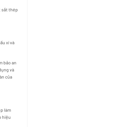
 sắt thép
ấu xí và
ảm bảo an
 dụng và
oàn của
úp làm
p hiệu