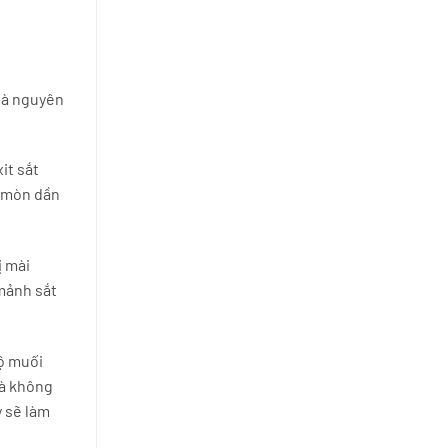
 là nguyên
it sắt
n mòn dần
ị mài
 mảnh sắt
độ muối
và không
y sẽ làm