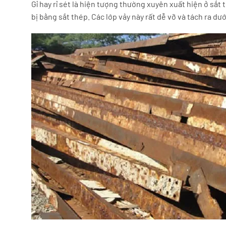
Gỉ hay rỉ sét là hiện tượng thường xuyên xuất hiện ở sắt
bị bằng sắt thép. Các lớp vảy này rất dễ vỡ và tách ra dướ