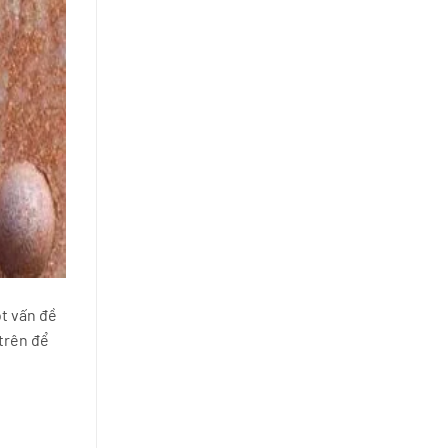
ột vấn đề
 trên để