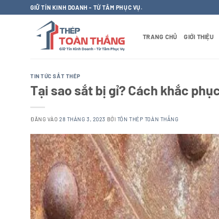
Bỏ
GIỮ TÍN KINH DOANH - TỪ TÂM PHỤC VỤ.
qua
nội
TRANG CHỦ
GIỚI THIỆU
dung
TIN TỨC SẮT THÉP
Tại sao sắt bị gỉ? Cách khắc phụ
ĐĂNG VÀO
28 THÁNG 3, 2023
BỞI
TÔN THÉP TOÀN THẮNG