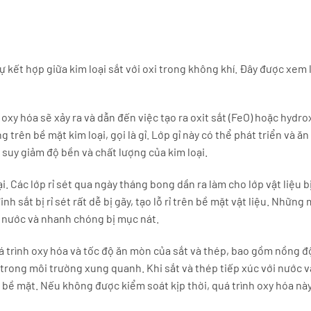
 sự kết hợp giữa kim loại sắt với oxi trong không khí. Đây được xem
oxy hóa sẽ xảy ra và dẫn đến việc tạo ra oxit sắt (FeO) hoặc hydrox
 trên bề mặt kim loại, gọi là gỉ. Lớp gỉ này có thể phát triển và ă
ự suy giảm độ bền và chất lượng của kim loại.
i. Các lớp rỉ sét qua ngày tháng bong dần ra làm cho lớp vật liệu b
h sắt bị rỉ sét rất dễ bị gãy, tạo lỗ rỉ trên bề mặt vật liệu. Những
ụ nước và nhanh chóng bị mục nát.
á trình oxy hóa và tốc độ ăn mòn của sắt và thép, bao gồm nồng 
 trong môi trường xung quanh. Khi sắt và thép tiếp xúc với nước 
ên bề mặt. Nếu không được kiểm soát kịp thời, quá trình oxy hóa nà