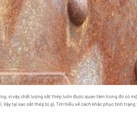
ựng, vì vậy chất lượng sắt thép luôn được quan tâm trong đó có m
ỉ. Vậy tại sao sắt thép bị gỉ. Tìm hiểu về cách khắc phục tình trạng