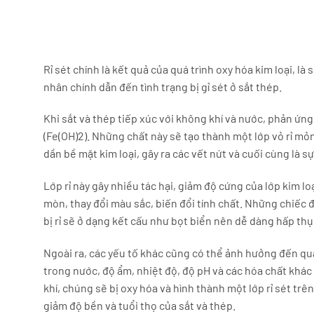
Rỉ sét chính là kết quả của quá trình oxy hóa kim loại, là
nhân chính dẫn đến tình trạng bị gỉ sét ở sắt thép.
Khi sắt và thép tiếp xúc với không khí và nước, phản ứng 
(Fe(OH)2). Những chất này sẽ tạo thành một lớp vỏ rỉ mỏng
dần bề mặt kim loại, gây ra các vết nứt và cuối cùng là s
Lớp rỉ này gây nhiều tác hại, giảm độ cứng của lớp kim loạ
mòn, thay đổi màu sắc, biến đổi tính chất. Những chiếc đin
bị rỉ sẽ ở dạng kết cấu như bọt biển nên dễ dàng hấp th
Ngoài ra, các yếu tố khác cũng có thể ảnh hưởng đến qu
trong nước, độ ẩm, nhiệt độ, độ pH và các hóa chất khác
khí, chúng sẽ bị oxy hóa và hình thành một lớp rỉ sét tr
giảm độ bền và tuổi thọ của sắt và thép.