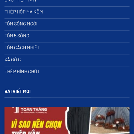
THÉP HỘP MẠ KẼM
TÔN SÓNG NGÓI
TÔN 5 SÓNG
TÔN CÁCH NHIỆT
XÀ GỒ C
THÉP HÌNH CHỮ I
BÀI VIẾT MỚI