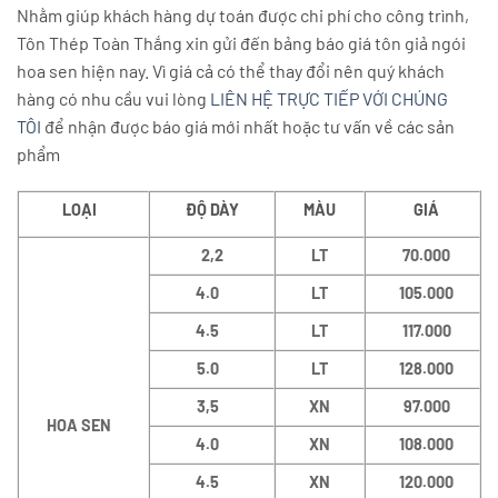
Nhằm giúp khách hàng dự toán được chi phí cho công trình,
Tôn Thép Toàn Thắng xin gửi đến bảng báo giá tôn giả ngói
hoa sen hiện nay. Vì giá cả có thể thay đổi nên quý khách
hàng có nhu cầu vui lòng
LIÊN HỆ TRỰC TIẾP VỚI CHÚNG
TÔI
để nhận được báo giá mới nhất hoặc tư vấn về các sản
phẩm
LOẠI
ĐỘ DÀY
MÀU
GIÁ
2,2
LT
70.000
4.0
LT
105.000
4.5
LT
117.000
5.0
LT
128.000
3,5
XN
97.000
HOA SEN
4.0
XN
108.000
4.5
XN
120.000