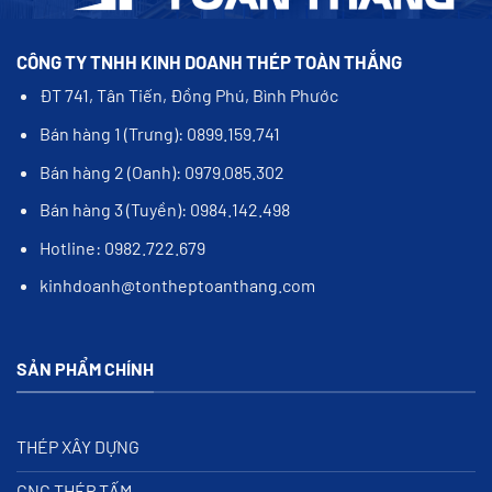
CÔNG TY TNHH KINH DOANH THÉP TOÀN THẮNG
ĐT 741, Tân Tiến, Đồng Phú, Bình Phước
Bán hàng 1 (Trưng): 0899.159.741
Bán hàng 2 (Oanh): 0979.085.302
Bán hàng 3 (Tuyền): 0984.142.498
Hotline: 0982.722.679
kinhdoanh@tontheptoanthang.com
SẢN PHẨM CHÍNH
THÉP XÂY DỰNG
CNC THÉP TẤM