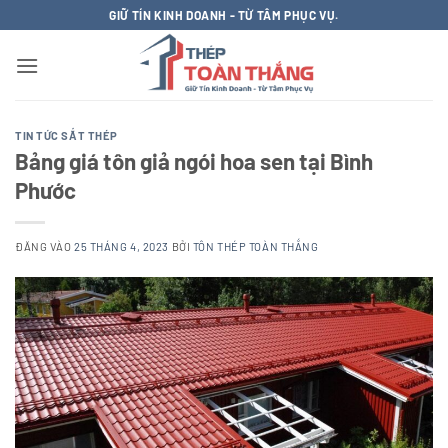
Bỏ
GIỮ TÍN KINH DOANH - TỪ TÂM PHỤC VỤ.
qua
nội
dung
TIN TỨC SẮT THÉP
Bảng giá tôn giả ngói hoa sen tại Bình
Phước
ĐĂNG VÀO
25 THÁNG 4, 2023
BỞI
TÔN THÉP TOÀN THẮNG