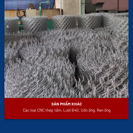
SẢN PHẨM KHÁC
Các loại CNC thép tấm, Lưới B40, Uốn ống, Ren ống