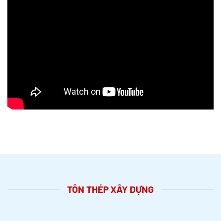
TÔN THÉP XÂY DỰNG