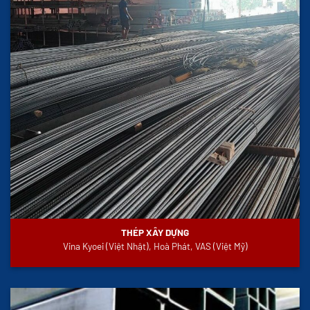
THÉP XÂY DỰNG
Vina Kyoei (Việt Nhật), Hoà Phát, VAS (Việt Mỹ)