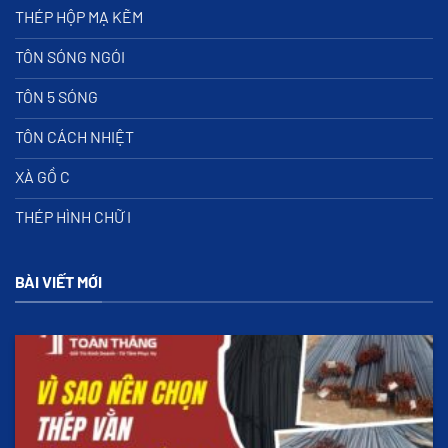
THÉP HỘP MẠ KẼM
TÔN SÓNG NGÓI
TÔN 5 SÓNG
TÔN CÁCH NHIỆT
XÀ GỒ C
THÉP HÌNH CHỮ I
BÀI VIẾT MỚI