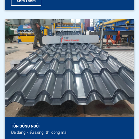
Xem thêm
TÔN SÓNG NGÓI
Đa dạng kiểu sóng, thi công mái