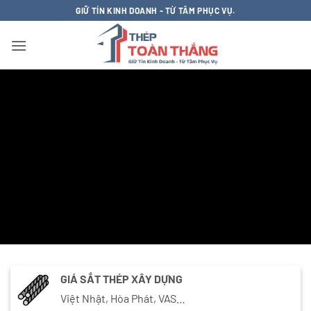
Bỏ
GIỮ TÍN KINH DOANH - TỪ TÂM PHỤC VỤ.
qua
nội
dung
GIÁ SẮT THÉP XÂY DỰNG
Việt Nhật, Hòa Phát, VAS…