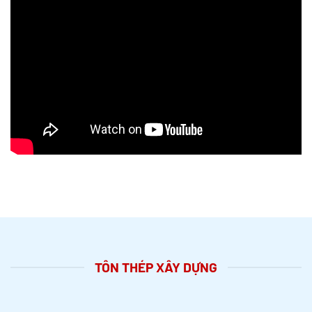
TÔN THÉP XÂY DỰNG