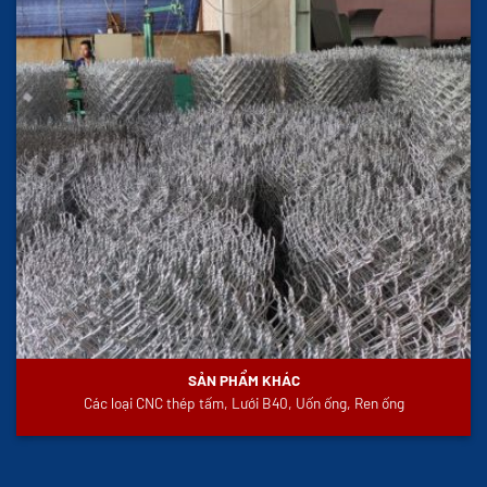
SẢN PHẨM KHÁC
Các loại CNC thép tấm, Lưới B40, Uốn ống, Ren ống