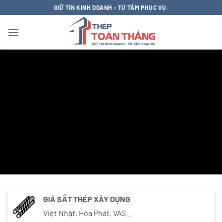
Bỏ
GIỮ TÍN KINH DOANH - TỪ TÂM PHỤC VỤ.
qua
nội
dung
GIÁ SẮT THÉP XÂY DỰNG
Việt Nhật, Hòa Phát, VAS…