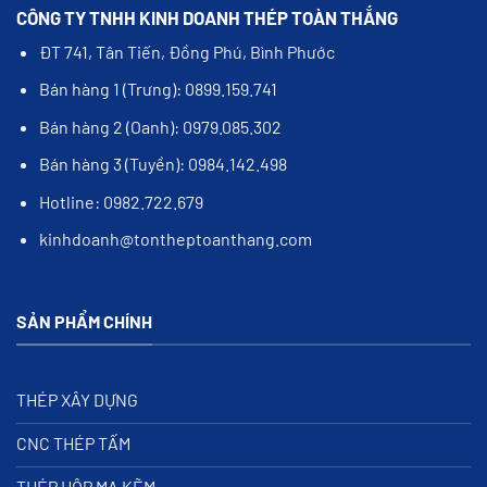
CÔNG TY TNHH KINH DOANH THÉP TOÀN THẮNG
ĐT 741, Tân Tiến, Đồng Phú, Bình Phước
Bán hàng 1 (Trưng): 0899.159.741
Bán hàng 2 (Oanh): 0979.085.302
Bán hàng 3 (Tuyền): 0984.142.498
Hotline: 0982.722.679
kinhdoanh@tontheptoanthang.com
SẢN PHẨM CHÍNH
THÉP XÂY DỰNG
CNC THÉP TẤM
THÉP HỘP MẠ KẼM