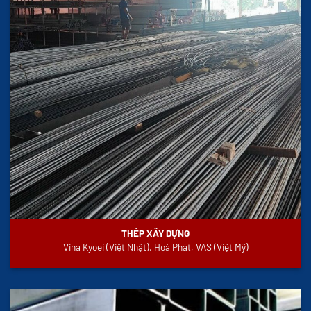
THÉP XÂY DỰNG
Vina Kyoei (Việt Nhật), Hoà Phát, VAS (Việt Mỹ)