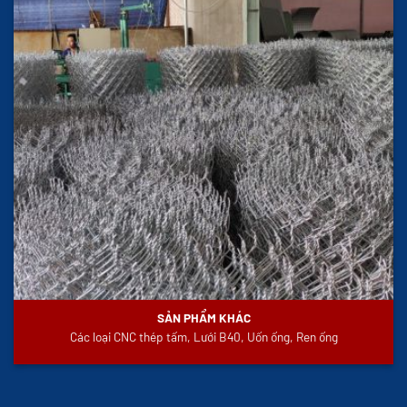
SẢN PHẨM KHÁC
Các loại CNC thép tấm, Lưới B40, Uốn ống, Ren ống