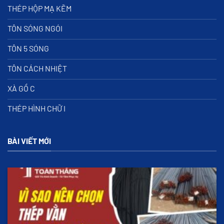
THÉP HỘP MẠ KẼM
TÔN SÓNG NGÓI
TÔN 5 SÓNG
TÔN CÁCH NHIỆT
XÀ GỒ C
THÉP HÌNH CHỮ I
BÀI VIẾT MỚI