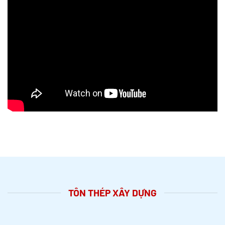
TÔN THÉP XÂY DỰNG