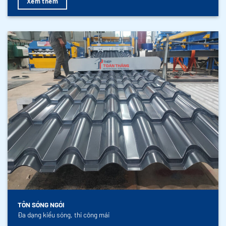
Xem thêm
TÔN SÓNG NGÓI
Đa dạng kiểu sóng, thi công mái