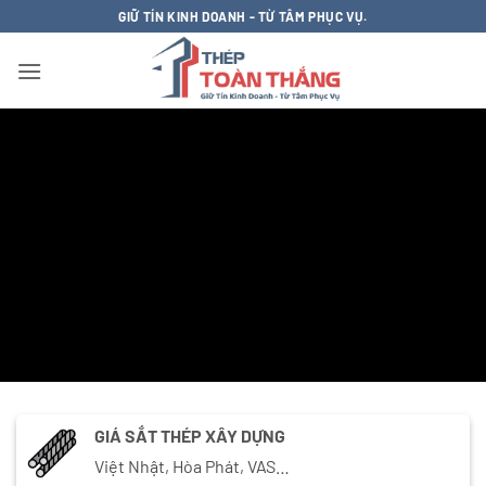
Bỏ
GIỮ TÍN KINH DOANH - TỪ TÂM PHỤC VỤ.
qua
nội
dung
GIÁ SẮT THÉP XÂY DỰNG
Việt Nhật, Hòa Phát, VAS…