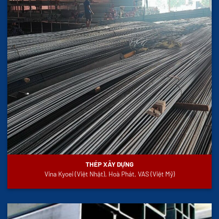
THÉP XÂY DỰNG
Vina Kyoei (Việt Nhật), Hoà Phát, VAS (Việt Mỹ)