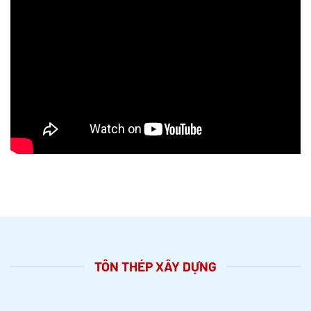
TÔN THÉP XÂY DỰNG