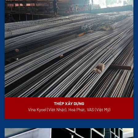
THÉP XÂY DỰNG
Vina Kyoei (Việt Nhật), Hoà Phát, VAS (Việt Mỹ)