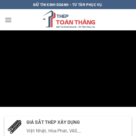
Bỏ
GIỮ TÍN KINH DOANH - TỪ TÂM PHỤC VỤ.
qua
nội
dung
GIÁ SẮT THÉP XÂY DỰNG
Việt Nhật, Hòa Phát, VAS…