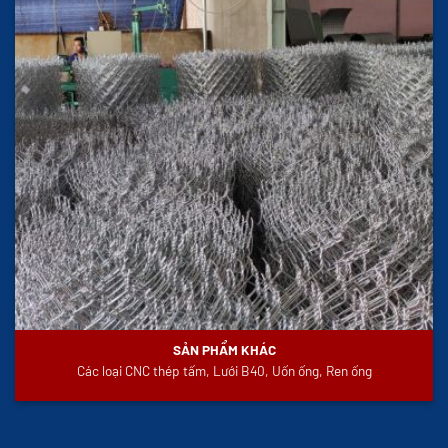
SẢN PHẨM KHÁC
Các loại CNC thép tấm, Lưới B40, Uốn ống, Ren ống