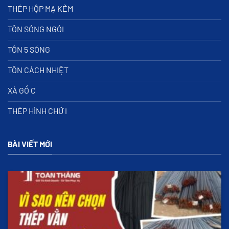
THÉP HỘP MẠ KẼM
TÔN SÓNG NGÓI
TÔN 5 SÓNG
TÔN CÁCH NHIỆT
XÀ GỒ C
THÉP HÌNH CHỮ I
BÀI VIẾT MỚI