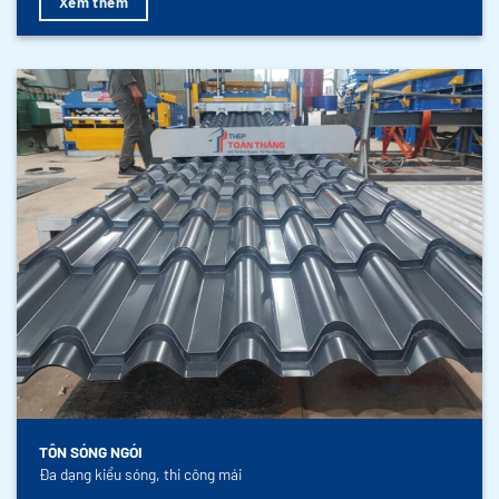
Xem thêm
TÔN SÓNG NGÓI
Đa dạng kiểu sóng, thi công mái